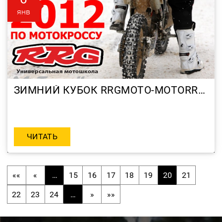
янв
ЗИМНИЙ КУБОК RRGMOTO-MOTORRIKA 2012 ПО МОТОКРОССУ (1-ЫЙ ЭТАП 05 ФЕВРАЛЯ)
ЧИТАТЬ
««
«
…
15
16
17
18
19
20
21
22
23
24
…
»
»»