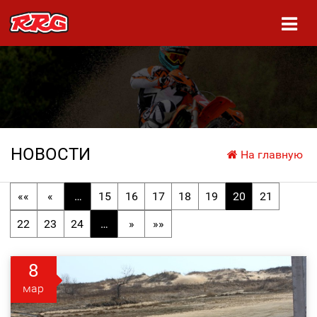
НОВОСТИ
На главную
««
«
…
15
16
17
18
19
20
21
22
23
24
…
»
»»
8
мар