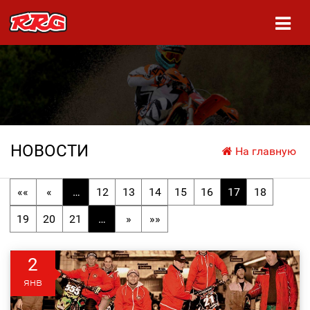
НОВОСТИ
На главную
««
«
…
12
13
14
15
16
17
18
19
20
21
…
»
»»
2
янв