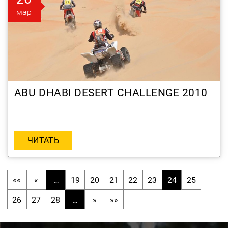
мар
ABU DHABI DESERT CHALLENGE 2010
ЧИТАТЬ
««
«
…
19
20
21
22
23
24
25
26
27
28
…
»
»»