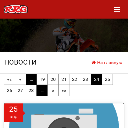
НОВОСТИ
На главную
««
«
…
19
20
21
22
23
24
25
26
27
28
…
»
»»
25
апр