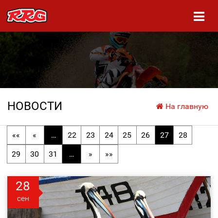
НОВОСТИ
На главную
««
«
…
22
23
24
25
26
27
28
29
30
31
…
»
»»
28
сен