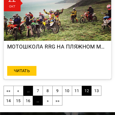
окт
МОТОШКОЛА RRG НА ПЛЯЖНОМ МОТОКРОССЕ «ДРАКИНО-2013»
ЧИТАТЬ
««
«
…
7
8
9
10
11
12
13
14
15
16
…
»
»»