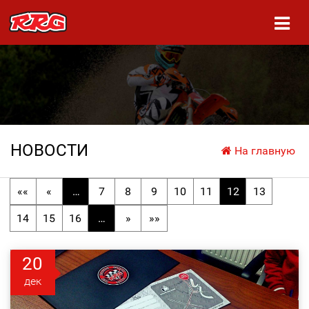
НОВОСТИ
На главную
««
«
…
7
8
9
10
11
12
13
14
15
16
…
»
»»
20
дек