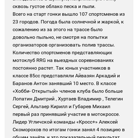
сквозь густое облако песка и пыли.
Всего на старт гонки вышло 107 спортсменов из
23 городов. Погода была солнечной и жаркой, к
сожалению из за этого на трассе было
довольно пыльно, не смотря на попытки
организаторов организовать полив трассы.
Количество спортсменов представляющих
мотоклуб RRG на выездных соревнованиях
постоянно растет. Так юных участников в
классе 85сс представляли Айвазян Аркадий и
Баранов Антон занявший 10 место. В классе
«Хобби- Открытый» членов клуба было больше
Лопатин Дмитрий , Хуртаев Владимир , Телегин
Сергей, Альтаер Кирилл и Губарев Михаил
первый раз принявший участие в мотокроссе.
Лидер Угличской команды «Кросс+» Алексей
Скоморохов по итогам гонки занял 4 позицию в
общем зачёте, и это показательный результат,